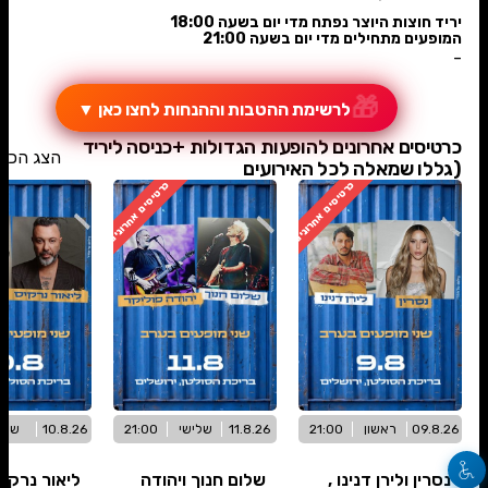
יריד חוצות היוצר נפתח מדי יום בשעה 18:00
המופעים מתחילים מדי יום בשעה 21:00
-
🎁
לרשימת ההטבות וההנחות לחצו כאן
▼
כרטיסים אחרונים להופעות הגדולות +כניסה ליריד
הצג הכל
(גללו שמאלה לכל האירועים
כרטיסים אחרונים
כרטיסים אחרונים
09.8.26
ראשון
21:00
11.8.26
שלישי
21:00
10.8.26
שני
נסרין ולירן דנינו ,
שלום חנוך ויהודה
ליאור נרקי