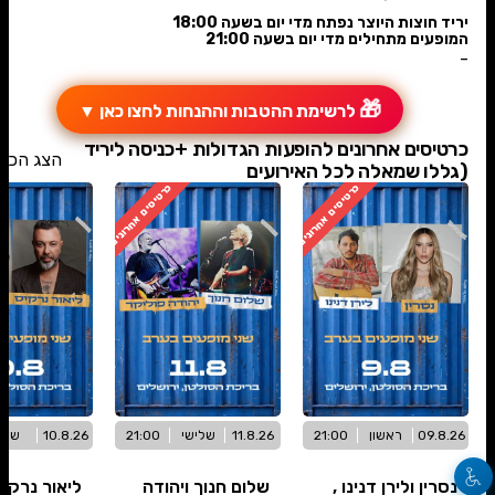
יריד חוצות היוצר נפתח מדי יום בשעה 18:00
המופעים מתחילים מדי יום בשעה 21:00
-
🎁
לרשימת ההטבות וההנחות לחצו כאן
▼
כרטיסים אחרונים להופעות הגדולות +כניסה ליריד
הצג הכל
(גללו שמאלה לכל האירועים
כרטיסים אחרונים
כרטיסים אחרונים
09.8.26
ראשון
21:00
11.8.26
שלישי
21:00
10.8.26
שני
נסרין ולירן דנינו ,
שלום חנוך ויהודה
ליאור נרקי