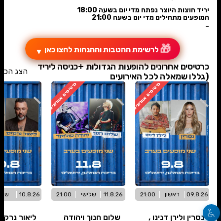
יריד חוצות היוצר נפתח מדי יום בשעה 18:00
המופעים מתחילים מדי יום בשעה 21:00
-
🎁
לרשימת ההטבות וההנחות לחצו כאן
▼
כרטיסים אחרונים להופעות הגדולות +כניסה ליריד
הצג הכל
(גללו שמאלה לכל האירועים
כרטיסים אחרונים
כרטיסים אחרונים
09.8.26
ראשון
21:00
11.8.26
שלישי
21:00
10.8.26
שני
נסרין ולירן דנינו ,
שלום חנוך ויהודה
ליאור נרקי