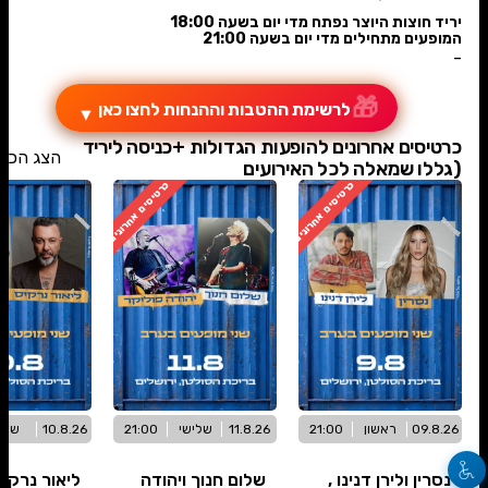
יריד חוצות היוצר נפתח מדי יום בשעה 18:00
המופעים מתחילים מדי יום בשעה 21:00
-
🎁
לרשימת ההטבות וההנחות לחצו כאן
▼
כרטיסים אחרונים להופעות הגדולות +כניסה ליריד
הצג הכל
(גללו שמאלה לכל האירועים
כרטיסים אחרונים
כרטיסים אחרונים
09.8.26
ראשון
21:00
11.8.26
שלישי
21:00
10.8.26
שני
נסרין ולירן דנינו ,
שלום חנוך ויהודה
ליאור נרקי